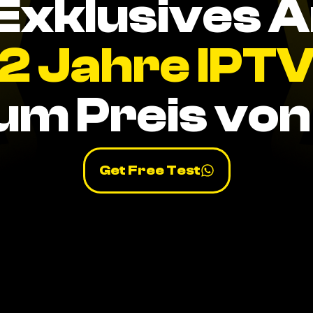
Exklusives 
2 Jahre IPT
um Preis von 
Get Free Test