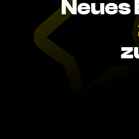
Neues 
z