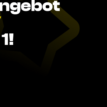
Angebot
V
1!