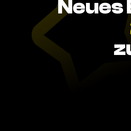
Neues 
z