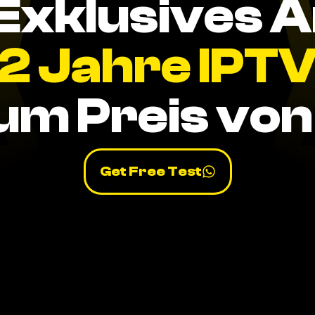
Exklusives 
2 Jahre IPT
um Preis von 
Get Free Test