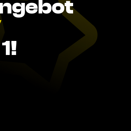
Angebot
V
1!