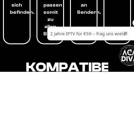
sich
passen
an
befinden.
somit
Sendern.
zu
allen
Budgets.
KOMPATIBEL
MIT,
ALLEN
GERÄTEN.
Unser IPTV-Dienst ist kompatibel mit all
Ihren Geräten: Smart-TVs, Android-
Boxen und -Telefonen, Apple-Geräten,
Amazon Fire Stick, Chromecast, KODI