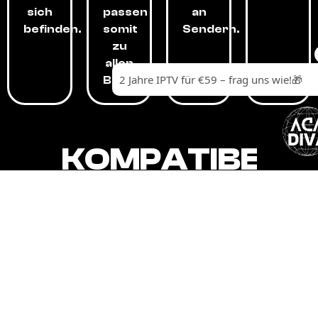
sich
passen
an
befinden.
somit
Sendern.
zu
allen
Budgets.
KOMPATIBEL
MIT,
ALLEN
GERÄTEN.
Unser IPTV-Dienst ist kompatibel mit all
Ihren Geräten: Smart-TVs, Android-
Boxen und -Telefonen, Apple-Geräten,
Amazon Fire Stick, Chromecast, KODI