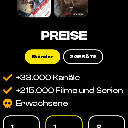
PREISE
Ständer
2 GERÄTE
+33.000 Kanäle
+215.000 Filme und Serien
Erwachsene
1
1
2