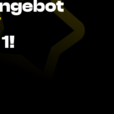
Angebot
V
1!