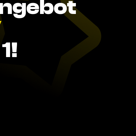
Angebot
V
1!