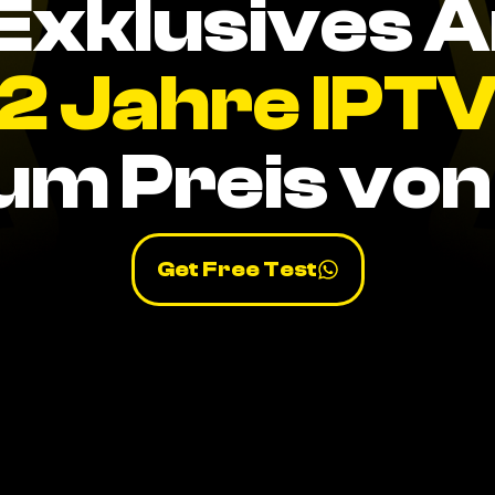
Exklusives 
2 Jahre IPT
um Preis von 
Get Free Test