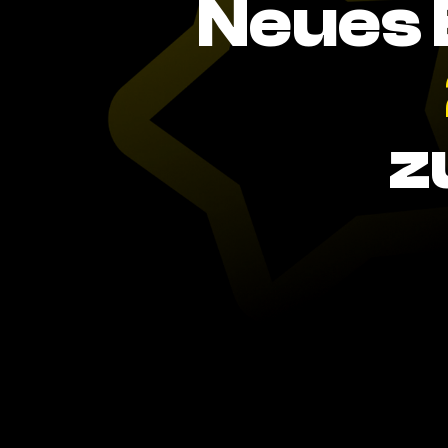
Neues 
z