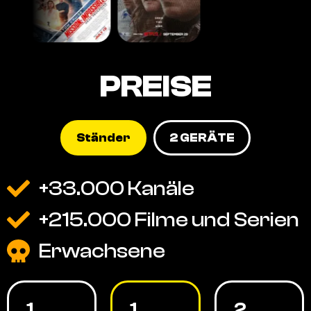
PREISE
Ständer
2 GERÄTE
+33.000 Kanäle
+215.000 Filme und Serien
Erwachsene
1
1
2