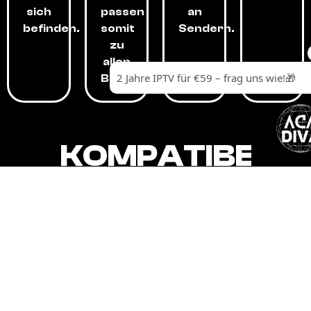
sich
passen
an
befinden.
somit
Sendern.
zu
allen
Budgets.
KOMPATIBEL
MIT,
ALLEN
GERÄTEN.
Unser IPTV-Dienst ist kompatibel mit all
Ihren Geräten: Smart-TVs, Android-
Boxen und -Telefonen, Apple-Geräten,
Amazon Fire Stick, Chromecast, KODI