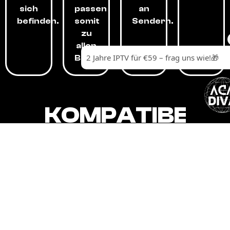
sich
passen
an
befinden.
somit
Sendern.
zu
allen
Budgets.
KOMPATIBEL
MIT,
ALLEN
GERÄTEN.
Unser IPTV-Dienst ist kompatibel mit all
Ihren Geräten: Smart-TVs, Android-
Boxen und -Telefonen, Apple-Geräten,
Amazon Fire Stick, Chromecast, KODI