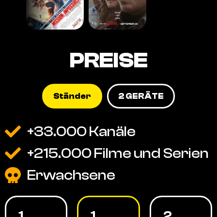
PREISE
Ständer
2 GERÄTE
+33.000 Kanäle
+215.000 Filme und Serien
Erwachsene
1
1
2