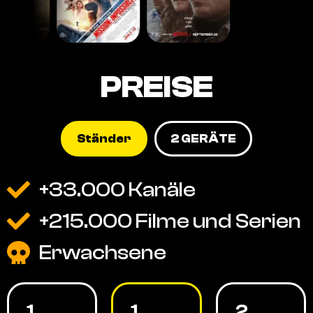
PREISE
Ständer
2 GERÄTE
+33.000 Kanäle
+215.000 Filme und Serien
Erwachsene
1
1
2