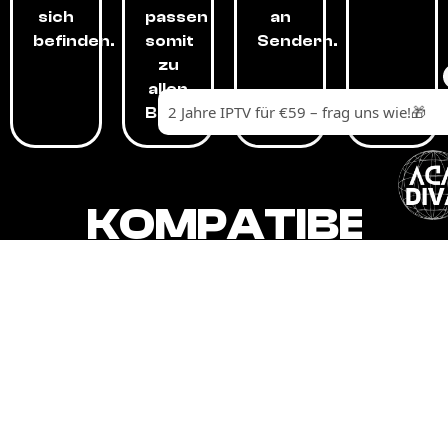
sich
passen
an
befinden.
somit
Sendern.
zu
allen
Budgets.
KOMPATIBEL
MIT,
ALLEN
GERÄTEN.
Unser IPTV-Dienst ist kompatibel mit all
Ihren Geräten: Smart-TVs, Android-
Boxen und -Telefonen, Apple-Geräten,
Amazon Fire Stick, Chromecast, KODI