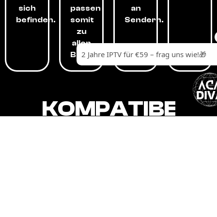
sich
passen
an
befinden.
somit
Sendern.
zu
allen
Budgets.
KOMPATIBEL
MIT,
ALLEN
GERÄTEN.
Unser IPTV-Dienst ist kompatibel mit all
Ihren Geräten: Smart-TVs, Android-
Boxen und -Telefonen, Apple-Geräten,
Amazon Fire Stick, Chromecast, KODI