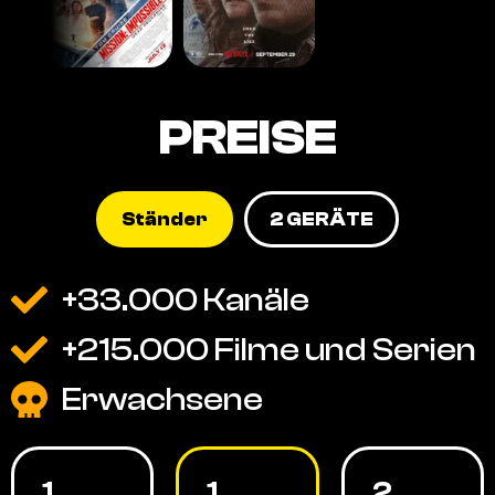
PREISE
Ständer
2 GERÄTE
+33.000 Kanäle
+215.000 Filme und Serien
Erwachsene
1
1
2