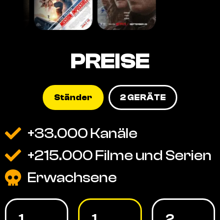
PREISE
Ständer
2 GERÄTE
+33.000 Kanäle
+215.000 Filme und Serien
Erwachsene
1
1
2