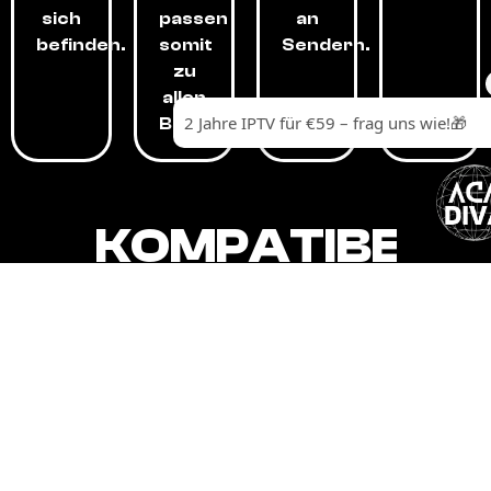
sich
passen
an
befinden.
somit
Sendern.
zu
allen
Budgets.
KOMPATIBEL
MIT,
ALLEN
GERÄTEN.
Unser IPTV-Dienst ist kompatibel mit all
Ihren Geräten: Smart-TVs, Android-
Boxen und -Telefonen, Apple-Geräten,
Amazon Fire Stick, Chromecast, KODI