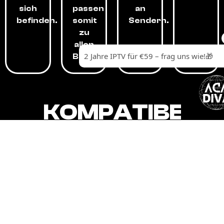
sich
passen
an
befinden.
somit
Sendern.
zu
allen
Budgets.
KOMPATIBEL
MIT,
ALLEN
GERÄTEN.
Unser IPTV-Dienst ist kompatibel mit all
Ihren Geräten: Smart-TVs, Android-
Boxen und -Telefonen, Apple-Geräten,
Amazon Fire Stick, Chromecast, KODI