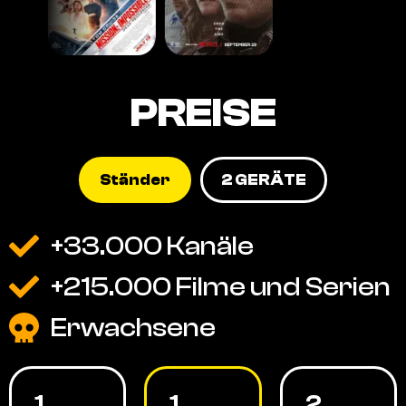
PREISE
Ständer
2 GERÄTE
+33.000 Kanäle
+215.000 Filme und Serien
Erwachsene
1
1
2