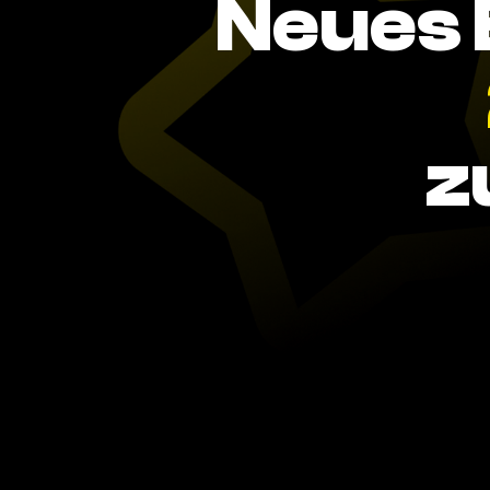
Neues 
z