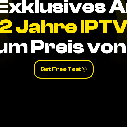
Exklusives 
2 Jahre IPT
um Preis von 
Get Free Test