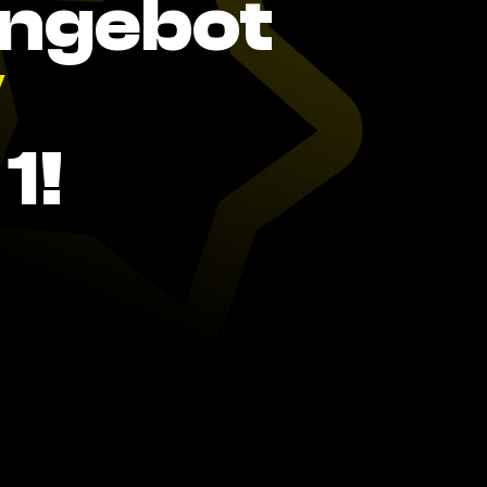
Angebot
V
1!