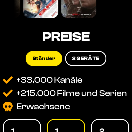
PREISE
Ständer
2 GERÄTE
+33.000 Kanäle
+215.000 Filme und Serien
Erwachsene
1
1
2