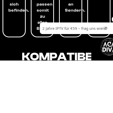
sich
passen
an
befinden.
somit
Sendern.
zu
allen
Budgets.
KOMPATIBEL
MIT,
ALLEN
GERÄTEN.
Unser IPTV-Dienst ist kompatibel mit all
Ihren Geräten: Smart-TVs, Android-
Boxen und -Telefonen, Apple-Geräten,
Amazon Fire Stick, Chromecast, KODI