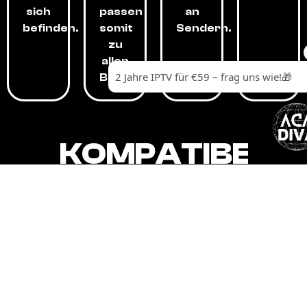
sich
passen
an
befinden.
somit
Sendern.
zu
allen
Budgets.
KOMPATIBEL
MIT,
ALLEN
GERÄTEN.
Unser IPTV-Dienst ist kompatibel mit all
Ihren Geräten: Smart-TVs, Android-
Boxen und -Telefonen, Apple-Geräten,
Amazon Fire Stick, Chromecast, KODI