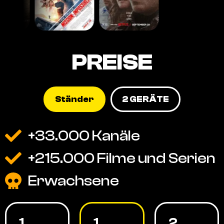
PREISE
Ständer
2 GERÄTE
+33.000 Kanäle
+215.000 Filme und Serien
Erwachsene
1
1
2