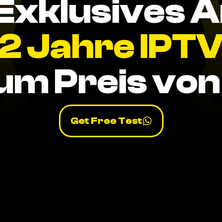
Exklusives 
2 Jahre IPT
um Preis von 
Get Free Test