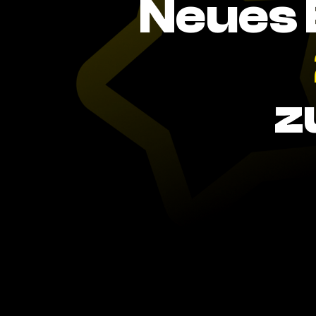
Neues 
z