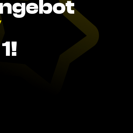
Angebot
V
1!