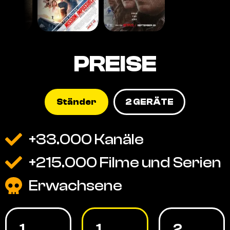
PREISE
Ständer
2 GERÄTE
+33.000 Kanäle
+215.000 Filme und Serien
Erwachsene
1
1
2