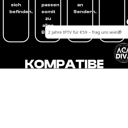
sich
passen
an
befinden.
somit
Sendern.
zu
allen
Budgets.
KOMPATIBEL
MIT,
ALLEN
GERÄTEN.
Unser IPTV-Dienst ist kompatibel mit all
Ihren Geräten: Smart-TVs, Android-
Boxen und -Telefonen, Apple-Geräten,
Amazon Fire Stick, Chromecast, KODI