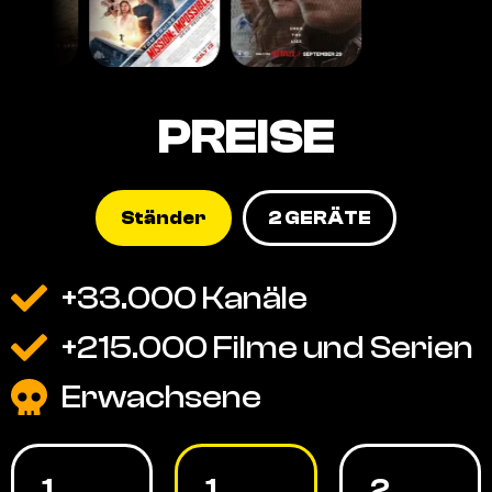
PREISE
Ständer
2 GERÄTE
+33.000 Kanäle
+215.000 Filme und Serien
Erwachsene
1
1
2