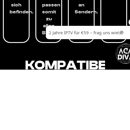
sich
passen
an
befinden.
somit
Sendern.
zu
allen
Budgets.
KOMPATIBEL
MIT,
ALLEN
GERÄTEN.
Unser IPTV-Dienst ist kompatibel mit all
Ihren Geräten: Smart-TVs, Android-
Boxen und -Telefonen, Apple-Geräten,
Amazon Fire Stick, Chromecast, KODI