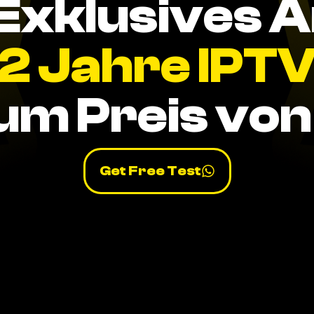
Exklusives 
2 Jahre IPT
um Preis von 
Get Free Test