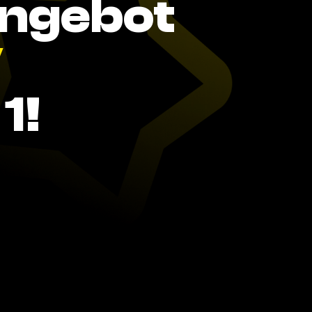
Angebot
V
1!