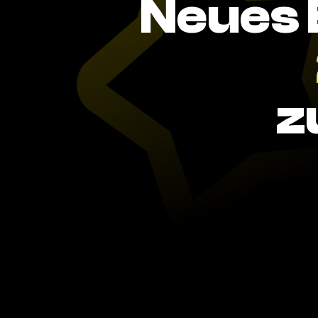
Neues 
z