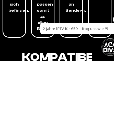
sich
passen
an
befinden.
somit
Sendern.
zu
allen
Budgets.
KOMPATIBEL
MIT,
ALLEN
GERÄTEN.
Unser IPTV-Dienst ist kompatibel mit all
Ihren Geräten: Smart-TVs, Android-
Boxen und -Telefonen, Apple-Geräten,
Amazon Fire Stick, Chromecast, KODI