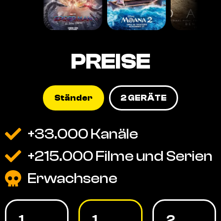
PREISE
Ständer
2 GERÄTE
+33.000 Kanäle
+215.000 Filme und Serien
Erwachsene
1
1
2