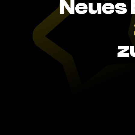
Neues 
z