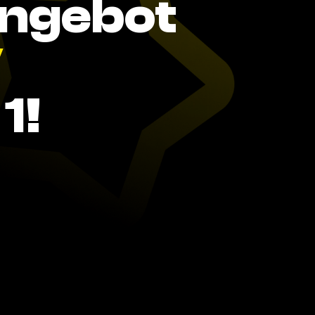
Angebot
V
1!