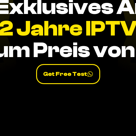
Exklusives 
2 Jahre IPT
um Preis von 
Get Free Test