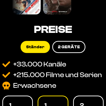
PREISE
Ständer
2 GERÄTE
+33.000 Kanäle
+215.000 Filme und Serien
Erwachsene
1
1
2