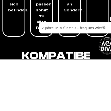
sich
passen
an
befinden.
somit
Sendern.
zu
allen
Budgets.
KOMPATIBEL
MIT,
ALLEN
GERÄTEN.
Unser IPTV-Dienst ist kompatibel mit all
Ihren Geräten: Smart-TVs, Android-
Boxen und -Telefonen, Apple-Geräten,
Amazon Fire Stick, Chromecast, KODI