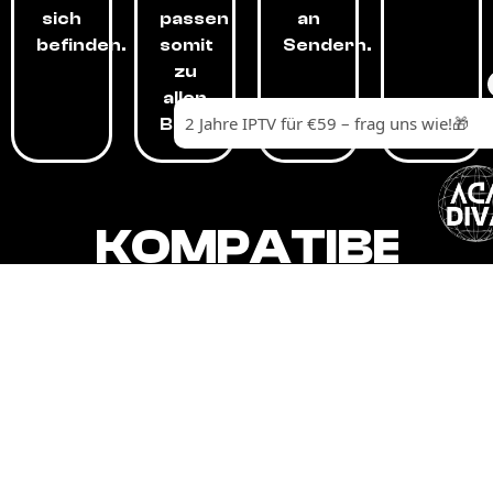
sich
passen
an
befinden.
somit
Sendern.
zu
allen
Budgets.
KOMPATIBEL
MIT,
ALLEN
GERÄTEN.
Unser IPTV-Dienst ist kompatibel mit all
Ihren Geräten: Smart-TVs, Android-
Boxen und -Telefonen, Apple-Geräten,
Amazon Fire Stick, Chromecast, KODI