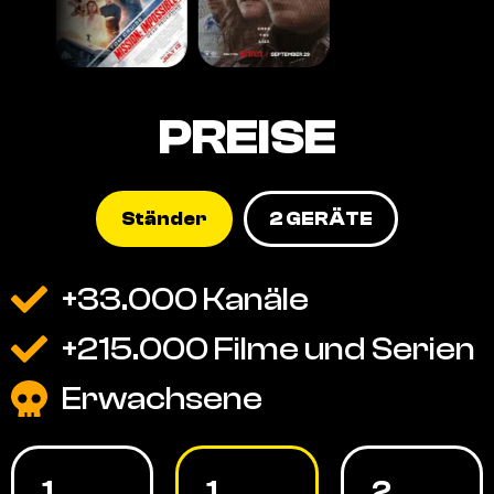
PREISE
Ständer
2 GERÄTE
+33.000 Kanäle
+215.000 Filme und Serien
Erwachsene
1
1
2