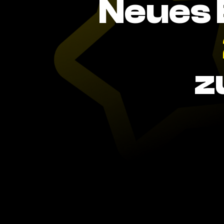
Neues 
z