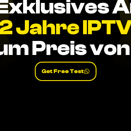
Exklusives 
2 Jahre IPT
um Preis von 
Get Free Test