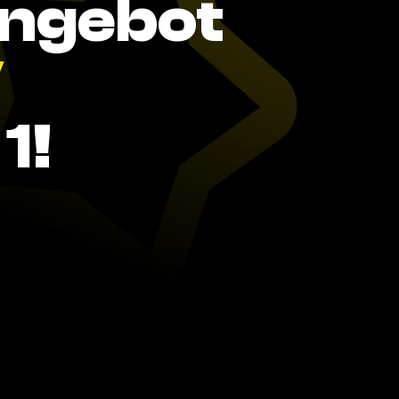
Angebot
V
1!