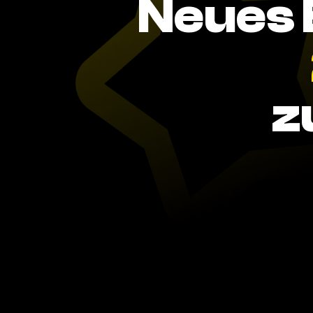
Neues 
z