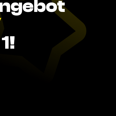
Angebot
V
1!