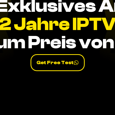
Exklusives 
2 Jahre IPT
um Preis von 
Get Free Test