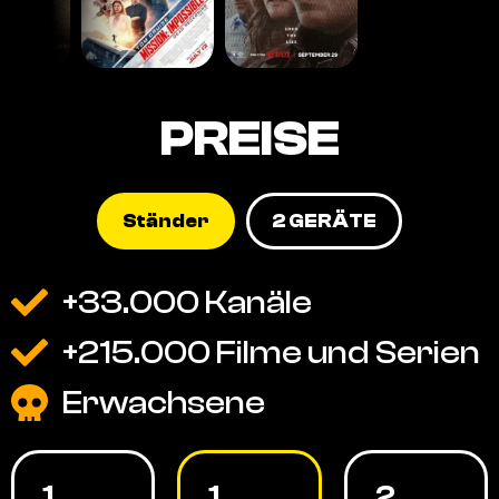
PREISE
Ständer
2 GERÄTE
+33.000 Kanäle
+215.000 Filme und Serien
Erwachsene
1
1
2