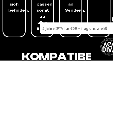
sich
passen
an
befinden.
somit
Sendern.
zu
allen
Budgets.
KOMPATIBEL
MIT,
ALLEN
GERÄTEN.
Unser IPTV-Dienst ist kompatibel mit all
Ihren Geräten: Smart-TVs, Android-
Boxen und -Telefonen, Apple-Geräten,
Amazon Fire Stick, Chromecast, KODI