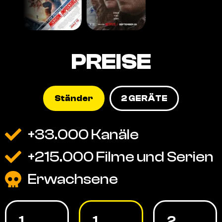
PREISE
Ständer
2 GERÄTE
+33.000 Kanäle
+215.000 Filme und Serien
Erwachsene
1
1
2