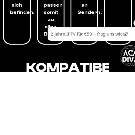
sich
passen
an
befinden.
somit
Sendern.
zu
allen
Budgets.
KOMPATIBEL
MIT,
ALLEN
GERÄTEN.
Unser IPTV-Dienst ist kompatibel mit all
Ihren Geräten: Smart-TVs, Android-
Boxen und -Telefonen, Apple-Geräten,
Amazon Fire Stick, Chromecast, KODI