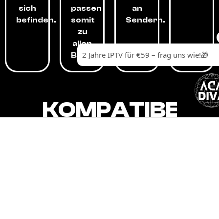
sich
passen
an
befinden.
somit
Sendern.
zu
allen
Budgets.
KOMPATIBEL
MIT,
ALLEN
GERÄTEN.
Unser IPTV-Dienst ist kompatibel mit all
Ihren Geräten: Smart-TVs, Android-
Boxen und -Telefonen, Apple-Geräten,
Amazon Fire Stick, Chromecast, KODI