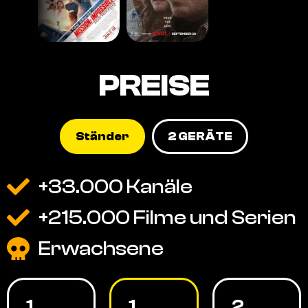
PREISE
Ständer
2 GERÄTE
+33.000 Kanäle
+215.000 Filme und Serien
Erwachsene
1
1
2