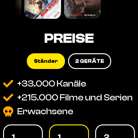
PREISE
Ständer
2 GERÄTE
+33.000 Kanäle
+215.000 Filme und Serien
Erwachsene
1
1
2