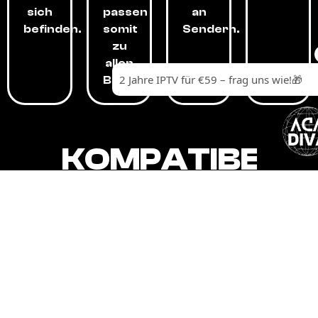
sich
passen
an
befinden.
somit
Sendern.
zu
allen
Budgets.
KOMPATIBEL
MIT,
ALLEN
GERÄTEN.
Unser IPTV-Dienst ist kompatibel mit all
Ihren Geräten: Smart-TVs, Android-
Boxen und -Telefonen, Apple-Geräten,
Amazon Fire Stick, Chromecast, KODI