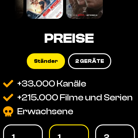
PREISE
Ständer
2 GERÄTE
+33.000 Kanäle
+215.000 Filme und Serien
Erwachsene
1
1
2