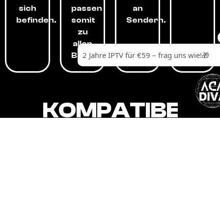
sich
passen
an
befinden.
somit
Sendern.
zu
allen
Budgets.
KOMPATIBEL
MIT,
ALLEN
GERÄTEN.
Unser IPTV-Dienst ist kompatibel mit all
Ihren Geräten: Smart-TVs, Android-
Boxen und -Telefonen, Apple-Geräten,
Amazon Fire Stick, Chromecast, KODI