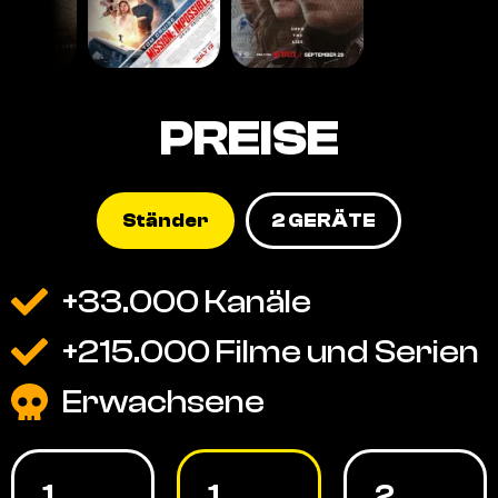
PREISE
Ständer
2 GERÄTE
+33.000 Kanäle
+215.000 Filme und Serien
Erwachsene
1
1
2