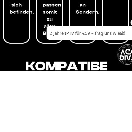
sich
passen
an
befinden.
somit
Sendern.
zu
allen
Budgets.
KOMPATIBEL
MIT,
ALLEN
GERÄTEN.
Unser IPTV-Dienst ist kompatibel mit all
Ihren Geräten: Smart-TVs, Android-
Boxen und -Telefonen, Apple-Geräten,
Amazon Fire Stick, Chromecast, KODI