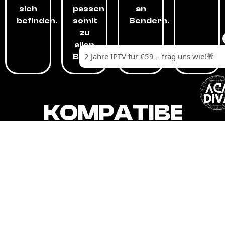
sich
passen
an
befinden.
somit
Sendern.
zu
allen
Budgets.
KOMPATIBEL
MIT,
ALLEN
GERÄTEN.
Unser IPTV-Dienst ist kompatibel mit all
Ihren Geräten: Smart-TVs, Android-
Boxen und -Telefonen, Apple-Geräten,
Amazon Fire Stick, Chromecast, KODI