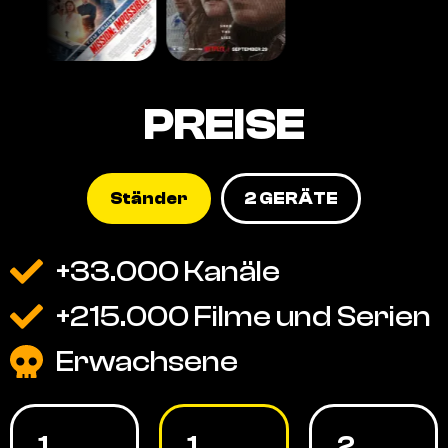
PREISE
Ständer
2 GERÄTE
+33.000 Kanäle
+215.000 Filme und Serien
Erwachsene
1
1
2