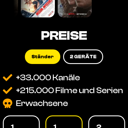
PREISE
Ständer
2 GERÄTE
+33.000 Kanäle
+215.000 Filme und Serien
Erwachsene
1
1
2