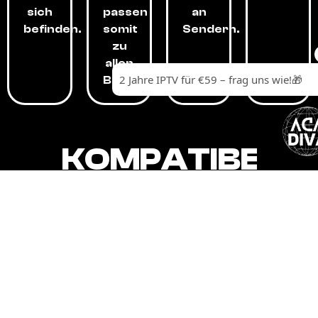
sich
passen
an
befinden.
somit
Sendern.
zu
allen
Budgets.
KOMPATIBEL
MIT,
ALLEN
GERÄTEN.
Unser IPTV-Dienst ist kompatibel mit all
Ihren Geräten: Smart-TVs, Android-
Boxen und -Telefonen, Apple-Geräten,
Amazon Fire Stick, Chromecast, KODI