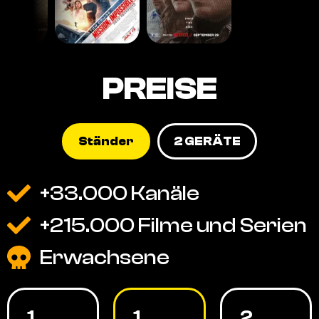
PREISE
Ständer
2 GERÄTE
+33.000 Kanäle
+215.000 Filme und Serien
Erwachsene
1
1
2