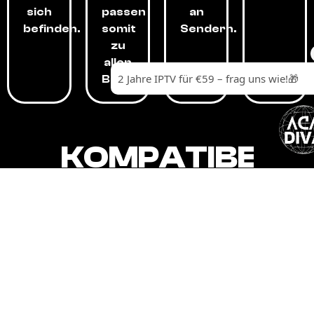
sich
passen
an
befinden.
somit
Sendern.
zu
allen
Budgets.
KOMPATIBEL
MIT,
ALLEN
GERÄTEN.
Unser IPTV-Dienst ist kompatibel mit all
Ihren Geräten: Smart-TVs, Android-
Boxen und -Telefonen, Apple-Geräten,
Amazon Fire Stick, Chromecast, KODI