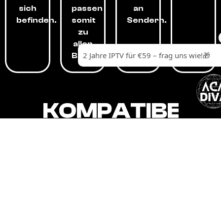
sich
passen
an
befinden.
somit
Sendern.
zu
allen
Budgets.
KOMPATIBEL
MIT,
ALLEN
GERÄTEN.
Unser IPTV-Dienst ist kompatibel mit all
Ihren Geräten: Smart-TVs, Android-
Boxen und -Telefonen, Apple-Geräten,
Amazon Fire Stick, Chromecast, KODI