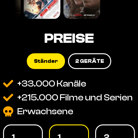
PREISE
Ständer
2 GERÄTE
+33.000 Kanäle
+215.000 Filme und Serien
Erwachsene
1
1
2