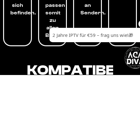
sich
passen
an
befinden.
somit
Sendern.
zu
allen
Budgets.
KOMPATIBEL
MIT,
ALLEN
GERÄTEN.
Unser IPTV-Dienst ist kompatibel mit all
Ihren Geräten: Smart-TVs, Android-
Boxen und -Telefonen, Apple-Geräten,
Amazon Fire Stick, Chromecast, KODI