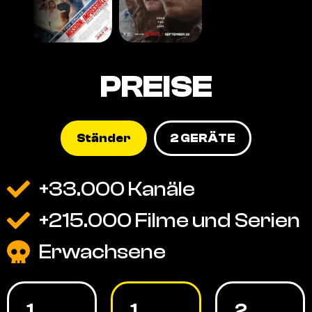
PREISE
Ständer
2 GERÄTE
+33.000 Kanäle
+215.000 Filme und Serien
Erwachsene
1
1
2