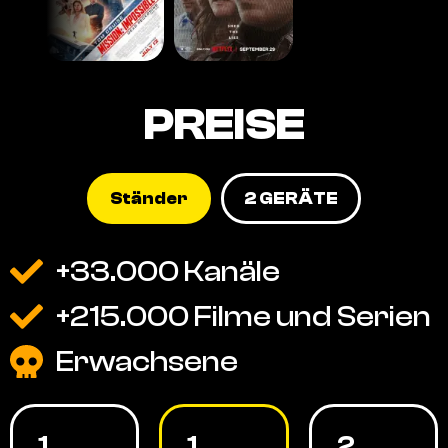
PREISE
Ständer
2 GERÄTE
+33.000 Kanäle
+215.000 Filme und Serien
Erwachsene
1
1
2