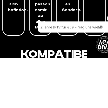
sich
passen
an
befinden.
somit
Sendern.
zu
allen
Budgets.
KOMPATIBEL
MIT,
ALLEN
GERÄTEN.
Unser IPTV-Dienst ist kompatibel mit all
Ihren Geräten: Smart-TVs, Android-
Boxen und -Telefonen, Apple-Geräten,
Amazon Fire Stick, Chromecast, KODI