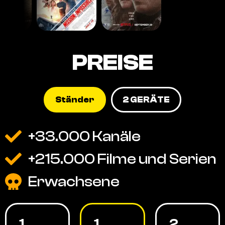
PREISE
Ständer
2 GERÄTE
+33.000 Kanäle
+215.000 Filme und Serien
Erwachsene
1
1
2