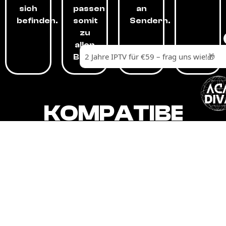
sich
passen
an
befinden.
somit
Sendern.
zu
allen
Budgets.
KOMPATIBEL
MIT,
ALLEN
GERÄTEN.
Unser IPTV-Dienst ist kompatibel mit all
Ihren Geräten: Smart-TVs, Android-
Boxen und -Telefonen, Apple-Geräten,
Amazon Fire Stick, Chromecast, KODI