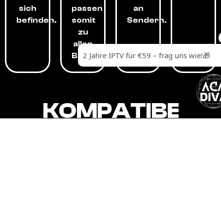
sich
passen
an
befinden.
somit
Sendern.
zu
allen
Budgets.
KOMPATIBEL
MIT,
ALLEN
GERÄTEN.
Unser IPTV-Dienst ist kompatibel mit all
Ihren Geräten: Smart-TVs, Android-
Boxen und -Telefonen, Apple-Geräten,
Amazon Fire Stick, Chromecast, KODI