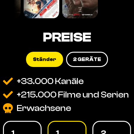
PREISE
Ständer
2 GERÄTE
+33.000 Kanäle
+215.000 Filme und Serien
Erwachsene
1
1
2