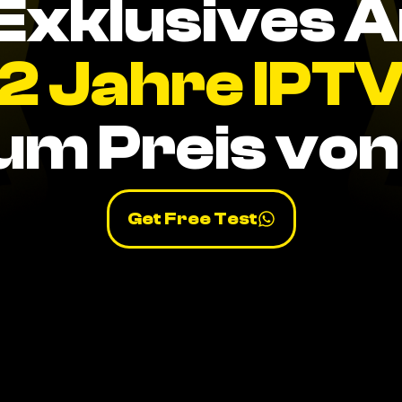
Exklusives 
2 Jahre IPT
um Preis von 
Get Free Test