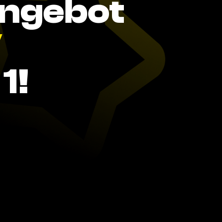
Angebot
V
1!