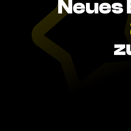
Neues 
z