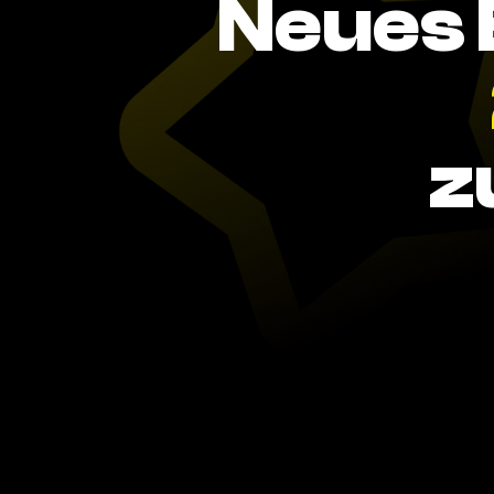
Neues 
z