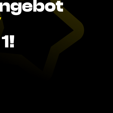
Angebot
V
1!