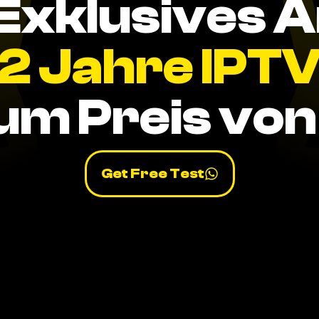
Exklusives 
2 Jahre IPT
um Preis von 
Get Free Test