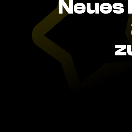
Neues 
z