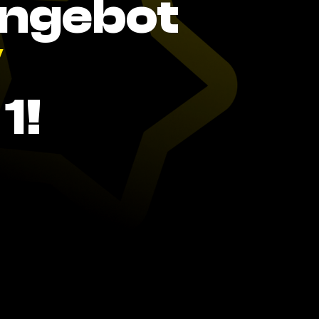
Angebot
V
1!