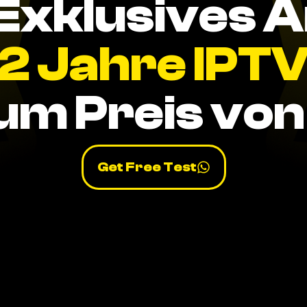
Exklusives 
2 Jahre IPT
um Preis von 
Get Free Test