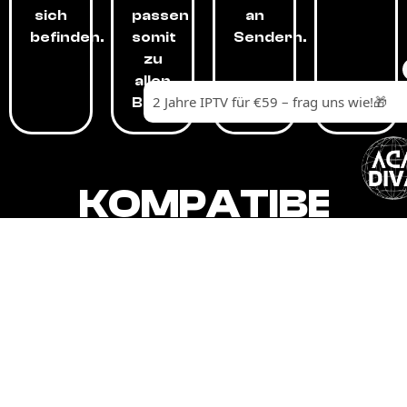
sich
passen
an
befinden.
somit
Sendern.
zu
allen
Budgets.
KOMPATIBEL
MIT,
ALLEN
GERÄTEN.
Unser IPTV-Dienst ist kompatibel mit all
Ihren Geräten: Smart-TVs, Android-
Boxen und -Telefonen, Apple-Geräten,
Amazon Fire Stick, Chromecast, KODI