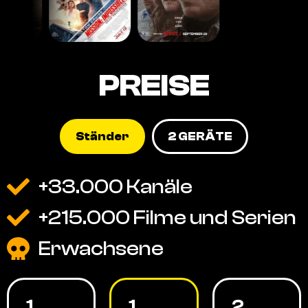
PREISE
Ständer
2 GERÄTE
+33.000 Kanäle
+215.000 Filme und Serien
Erwachsene
1
1
2