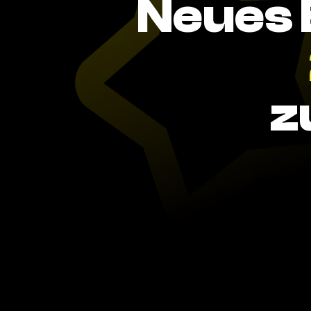
Neues 
z