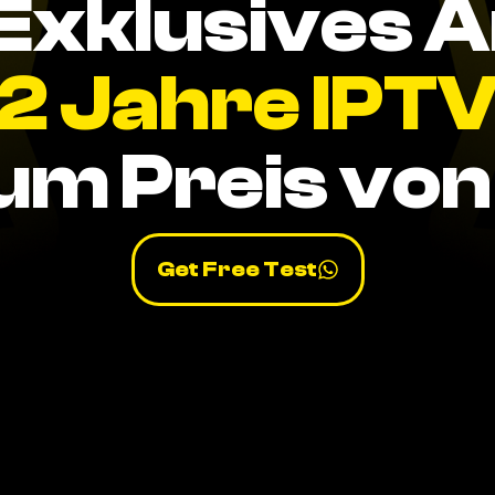
Exklusives 
2 Jahre IPT
um Preis von 
Get Free Test