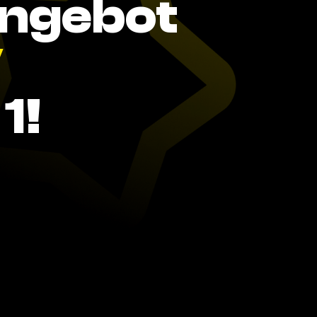
Angebot
V
1!