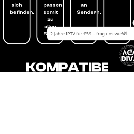
sich
passen
an
befinden.
somit
Sendern.
zu
allen
Budgets.
KOMPATIBEL
MIT,
ALLEN
GERÄTEN.
Unser IPTV-Dienst ist kompatibel mit all
Ihren Geräten: Smart-TVs, Android-
Boxen und -Telefonen, Apple-Geräten,
Amazon Fire Stick, Chromecast, KODI