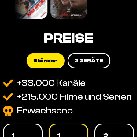
PREISE
Ständer
2 GERÄTE
+33.000 Kanäle
+215.000 Filme und Serien
Erwachsene
1
1
2