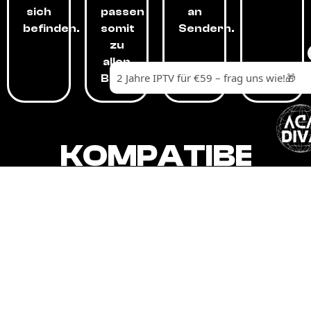
sich
passen
an
befinden.
somit
Sendern.
zu
allen
Budgets.
KOMPATIBEL
MIT,
ALLEN
GERÄTEN.
Unser IPTV-Dienst ist kompatibel mit all
Ihren Geräten: Smart-TVs, Android-
Boxen und -Telefonen, Apple-Geräten,
Amazon Fire Stick, Chromecast, KODI