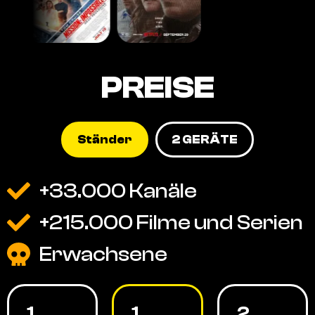
PREISE
Ständer
2 GERÄTE
+33.000 Kanäle
+215.000 Filme und Serien
Erwachsene
1
1
2