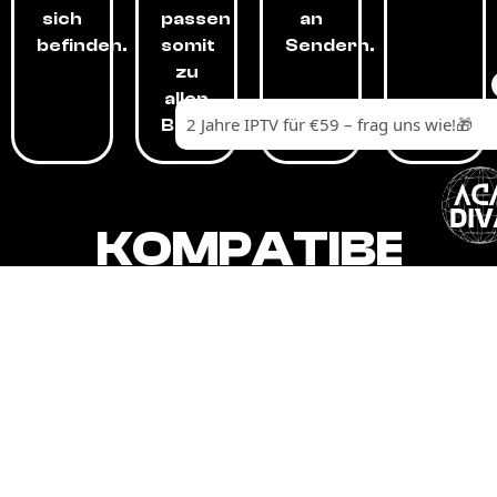
sich
passen
an
befinden.
somit
Sendern.
zu
allen
Budgets.
KOMPATIBEL
MIT,
ALLEN
GERÄTEN.
Unser IPTV-Dienst ist kompatibel mit all
Ihren Geräten: Smart-TVs, Android-
Boxen und -Telefonen, Apple-Geräten,
Amazon Fire Stick, Chromecast, KODI