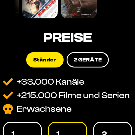
PREISE
Ständer
2 GERÄTE
+33.000 Kanäle
+215.000 Filme und Serien
Erwachsene
1
1
2