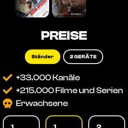
PREISE
Ständer
2 GERÄTE
+33.000 Kanäle
+215.000 Filme und Serien
Erwachsene
1
1
2