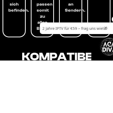
sich
passen
an
befinden.
somit
Sendern.
zu
allen
Budgets.
KOMPATIBEL
MIT,
ALLEN
GERÄTEN.
Unser IPTV-Dienst ist kompatibel mit all
Ihren Geräten: Smart-TVs, Android-
Boxen und -Telefonen, Apple-Geräten,
Amazon Fire Stick, Chromecast, KODI