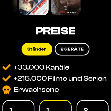
PREISE
Ständer
2 GERÄTE
+33.000 Kanäle
+215.000 Filme und Serien
Erwachsene
1
1
2