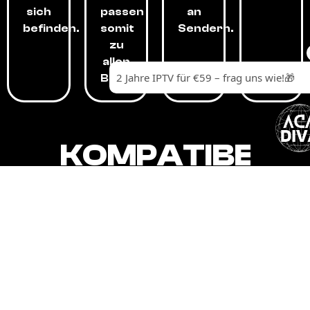
sich
passen
an
befinden.
somit
Sendern.
zu
allen
Budgets.
KOMPATIBEL
MIT,
ALLEN
GERÄTEN.
Unser IPTV-Dienst ist kompatibel mit all
Ihren Geräten: Smart-TVs, Android-
Boxen und -Telefonen, Apple-Geräten,
Amazon Fire Stick, Chromecast, KODI