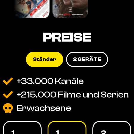
PREISE
Ständer
2 GERÄTE
+33.000 Kanäle
+215.000 Filme und Serien
Erwachsene
1
1
2