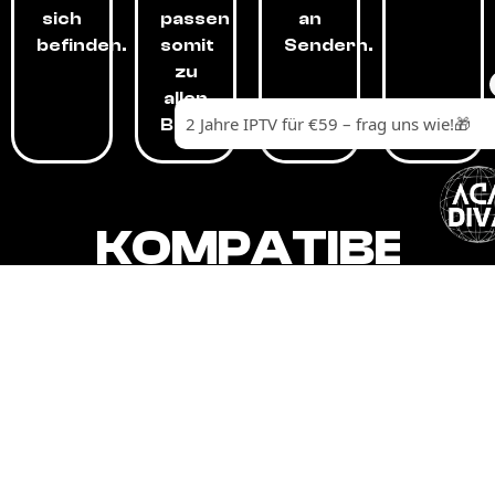
sich
passen
an
befinden.
somit
Sendern.
zu
allen
Budgets.
KOMPATIBEL
MIT,
ALLEN
GERÄTEN.
Unser IPTV-Dienst ist kompatibel mit all
Ihren Geräten: Smart-TVs, Android-
Boxen und -Telefonen, Apple-Geräten,
Amazon Fire Stick, Chromecast, KODI